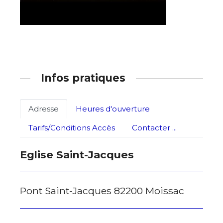
J'accepte les
termes et conditions
Prénom
* Champ obligatoire
Statut / Organisation
Infos pratiques
J'accepte les
termes et conditions
Adresse
Heures d'ouverture
* Champ obligatoire
Tarifs/Conditions Accès
Contacter ...
Eglise Saint-Jacques
Pont Saint-Jacques 82200 Moissac