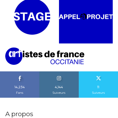
14,234
4,144
11
Fans
Suiveurs
Suiveurs
A propos