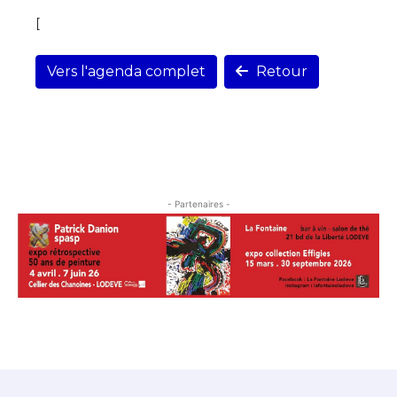
[
Vers l'agenda complet
Retour
- Partenaires -