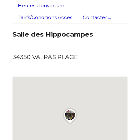
Heures d'ouverture
Nom
Tarifs/Conditions Accès
Contacter ...
J'accepte les
termes et conditions
Prénom
Salle des Hippocampes
* Champ obligatoire
Statut / Organisation
34350 VALRAS PLAGE
J'accepte les
termes et conditions
* Champ obligatoire