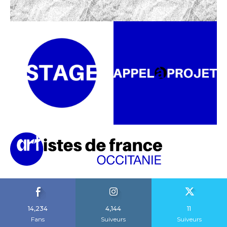
14,234
4,144
11
Fans
Suiveurs
Suiveurs