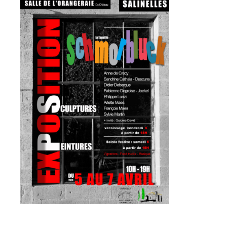
Adresse email*
Nom
Prénom
Adresse email*
Statut / Organisation
Nom
J'accepte les
termes et conditions
Prénom
* Champ obligatoire