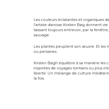
Nom
Statut / Orga
Prénom
Les couleurs éclatantes et organiques des
J'accepte l
l’artiste danoise Kirsten Bøg donnent vie 
laissant toujours entrevoir, par la fenêtre, 
Statut / Orga
sauvage.
* Champ oblig
Les plantes peuplent son œuvre. Et les m
J'accepte l
ou persanes.
Kirsten Bøgh équilibre à sa manière les 
* Champ oblig
inspirées de voyages lointains ou plus i
liberté. Un mélange de culture méditer
la fois.