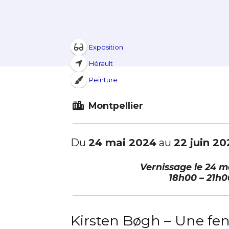
Exposition
Hérault
Peinture
Montpellier
Adresse email
Du
24 mai 2024
au
22 juin 2
Vernissage le
24 m
Nom
18h00 – 21h0
Adresse email
Prénom
Kirsten Bøgh – Une fen