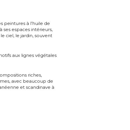
nisation
 peintures à l’huile de
es
termes et conditions
à ses espaces intérieurs,
le ciel, le jardin, souvent
nisation
atoire
otifs aux lignes végétales
es
termes et conditions
compositions riches,
atoire
ntimes, avec beaucoup de
ranéenne et scandinave à