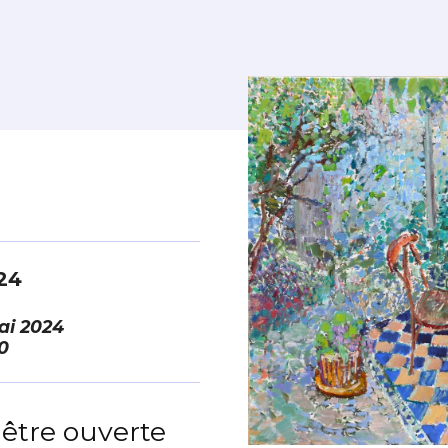
*
024
ai 2024
0
*
être ouverte