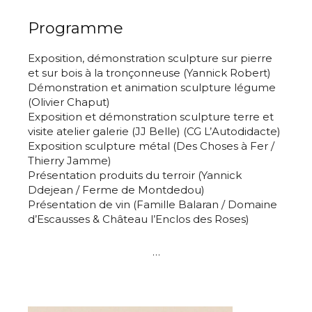
Programme
Exposition, démonstration sculpture sur pierre
et sur bois à la tronçonneuse (Yannick Robert)
Adresse email*
Démonstration et animation sculpture légume
(Olivier Chaput)
Exposition et démonstration sculpture terre et
Nom
visite atelier galerie (JJ Belle) (CG L’Autodidacte)
Exposition sculpture métal (Des Choses à Fer /
Thierry Jamme)
Prénom
Présentation produits du terroir (Yannick
Ddejean / Ferme de Montdedou)
Adresse email*
Présentation de vin (Famille Balaran / Domaine
Statut / Organisation
d’Escausses & Château l’Enclos des Roses)
Nom
…
J'accepte les
termes et conditions
Prénom