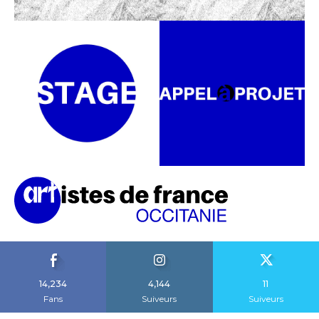
14,234
4,144
11
Fans
Suiveurs
Suiveurs