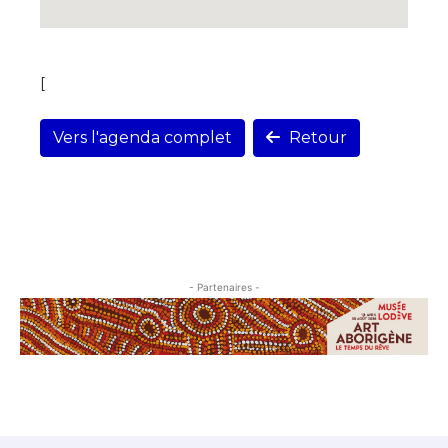
[
Vers l'agenda complet
Retour
- Partenaires -