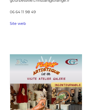
gourbesville.christian@orange.fr
06 64 11 98 49
Nom
Site web
Prénom
…
Adresse email*
Statut / Organisation
Nom
J'accepte les
termes et conditions
Prénom
* Champ obligatoire
Statut / Organisation
J'accepte les
termes et conditions