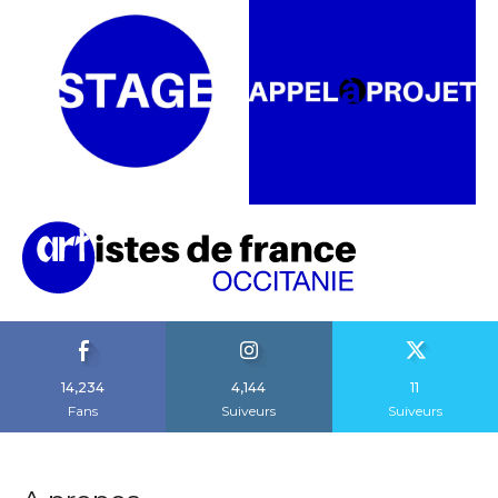
14,234
4,144
11
Fans
Suiveurs
Suiveurs