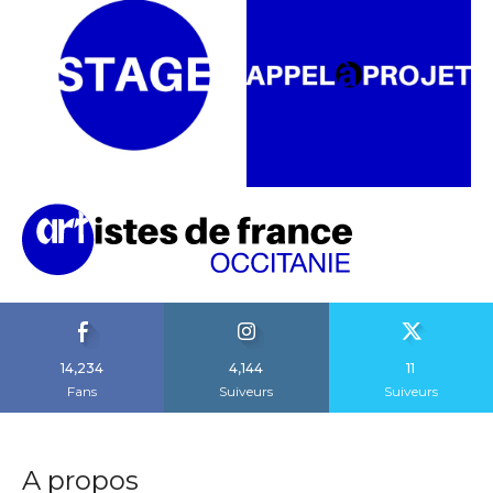
14,234
4,144
11
Fans
Suiveurs
Suiveurs
A propos