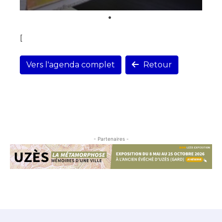
[
Vers l'agenda complet
Retour
- Partenaires -