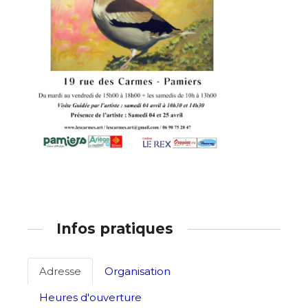
Nom
Prénom
Adresse email*
Statut / Organisation
Nom
J'accepte les
termes et conditions
Prénom
* Champ obligatoire
Infos pratiques
Statut / Organisation
Adresse
Organisation
J'accepte les
termes et conditions
Heures d'ouverture