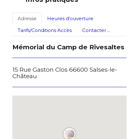
Statut / Organisation
Adresse
Heures d'ouverture
Nom
Tarifs/Conditions Accès
Contacter ...
J'accepte les
termes et conditions
Prénom
Mémorial du Camp de Rivesaltes
* Champ obligatoire
Statut / Organisation
15 Rue Gaston Clos 66600 Salses-le-
Château
J'accepte les
termes et conditions
* Champ obligatoire