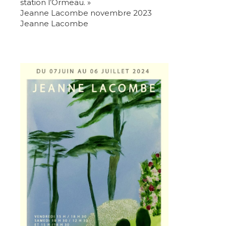
station l’Ormeau. »
Prénom
Jeanne Lacombe novembre 2023
Jeanne Lacombe
* Champ obligatoire
Statut / Organisation
J'accepte les
termes et conditions
* Champ obligatoire