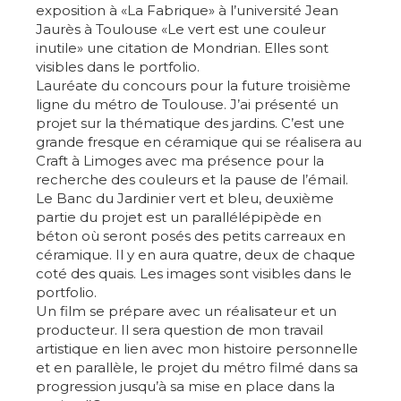
exposition à «La Fabrique» à l’université Jean
Jaurès à Toulouse «Le vert est une couleur
inutile» une citation de Mondrian. Elles sont
visibles dans le portfolio.
Lauréate du concours pour la future troisième
ligne du métro de Toulouse. J’ai présenté un
projet sur la thématique des jardins. C’est une
grande fresque en céramique qui se réalisera au
Adresse email*
Craft à Limoges avec ma présence pour la
recherche des couleurs et la pause de l’émail.
Le Banc du Jardinier vert et bleu, deuxième
Nom
partie du projet est un parallélépipède en
béton où seront posés des petits carreaux en
céramique. Il y en aura quatre, deux de chaque
Prénom
coté des quais. Les images sont visibles dans le
portfolio.
Adresse email*
Un film se prépare avec un réalisateur et un
Statut / Organisation
producteur. Il sera question de mon travail
artistique en lien avec mon histoire personnelle
Nom
et en parallèle, le projet du métro filmé dans sa
J'accepte les
termes et conditions
progression jusqu’à sa mise en place dans la