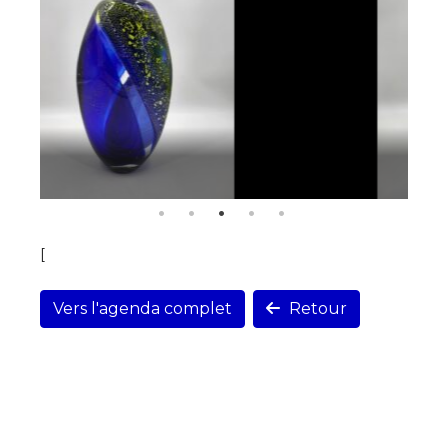
[
Vers l'agenda complet
Retour