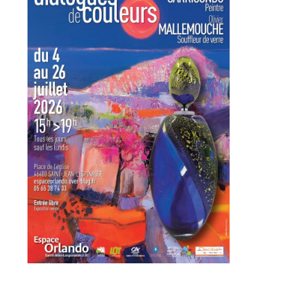
Prénom
Adresse email*
Statut / Organisation
Nom
J'accepte les
termes et conditions
Prénom
* Champ obligatoire
Statut / Organisation
J'accepte les
termes et conditions
* Champ obligatoire