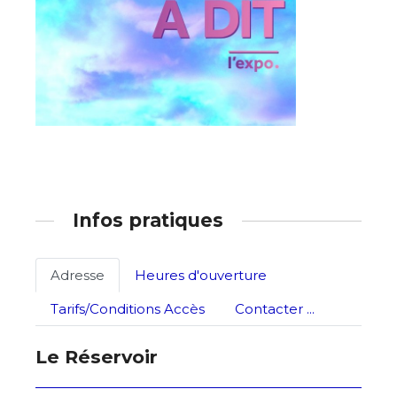
Nom
Prénom
Adresse email*
Statut / Organisation
Nom
J'accepte les
termes et conditions
Prénom
Infos pratiques
* Champ obligatoire
Statut / Organisation
Adresse
Heures d'ouverture
Tarifs/Conditions Accès
Contacter ...
J'accepte les
termes et conditions
Le Réservoir
* Champ obligatoire