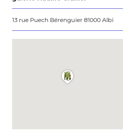
J'accepte les
termes et conditions
Prénom
13 rue Puech Bérenguier 81000 Albi
* Champ obligatoire
Statut / Organisation
J'accepte les
termes et conditions
* Champ obligatoire