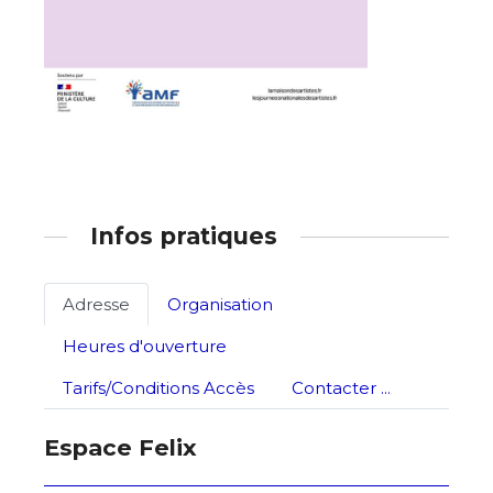
Nom
Prénom
Adresse email*
Statut / Organisation
Nom
Infos pratiques
J'accepte les
termes et conditions
Prénom
Adresse
Organisation
* Champ obligatoire
Statut / Organisation
Heures d'ouverture
Tarifs/Conditions Accès
Contacter ...
J'accepte les
termes et conditions
Espace Felix
* Champ obligatoire