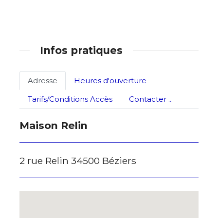
Prénom
Adresse email*
Statut / Organisation
Infos pratiques
Nom
J'accepte les
termes et conditions
Adresse
Heures d'ouverture
Prénom
Tarifs/Conditions Accès
Contacter ...
* Champ obligatoire
Statut / Organisation
Maison Relin
J'accepte les
termes et conditions
2 rue Relin 34500 Béziers
* Champ obligatoire