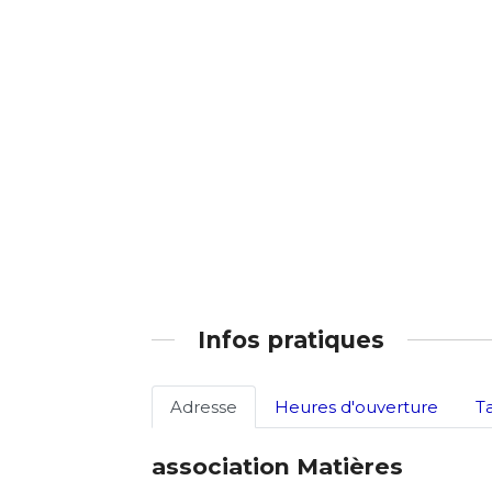
Nom
Adresse email
Prénom
Nom
Statut / Orga
Prénom
J'accepte l
Statut / Orga
* Champ oblig
Infos pratiques
J'accepte l
Adresse
Heures d'ouverture
T
* Champ oblig
association Matières