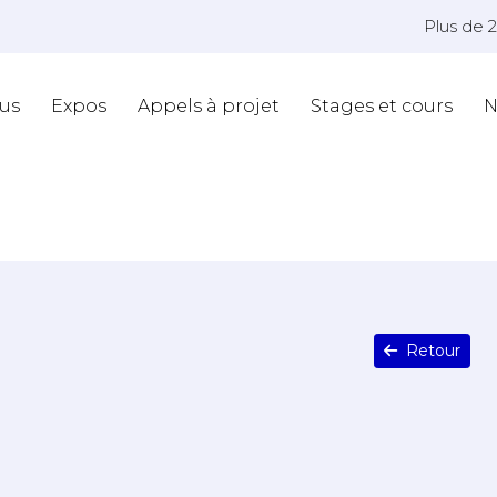
Plus de 
us
Expos
Appels à projet
Stages et cours
N
Retour