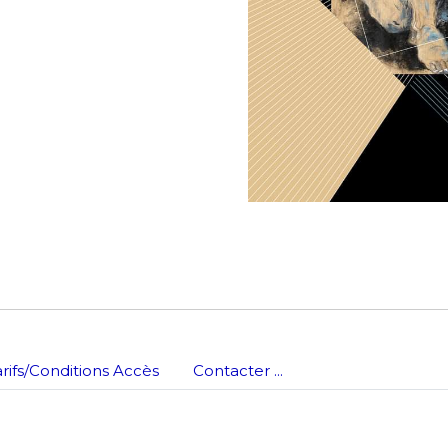
*
nisation
es
termes et conditions
nisation
atoire
es
termes et conditions
arifs/Conditions Accès
Contacter ...
atoire