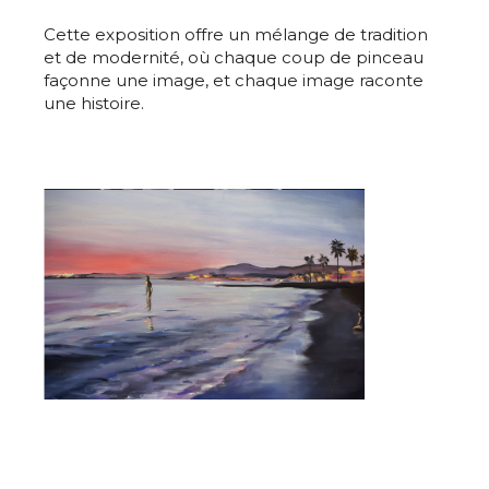
Cette exposition offre un mélange de tradition
et de modernité, où chaque coup de pinceau
façonne une image, et chaque image raconte
une histoire.
Adresse email*
Nom
Prénom
Adresse email*
Statut / Organisation
Nom
J'accepte les
termes et conditions
Prénom
* Champ obligatoire
Statut / Organisation