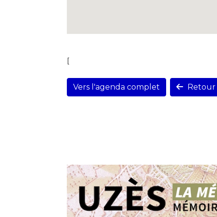
[
Vers l'agenda complet
Retour