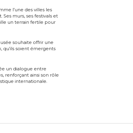
es
termes et conditions
me l’une des villes les
nisation
 Ses murs, ses festivals et
lle un terrain fertile pour
atoire
es
termes et conditions
musée souhaite offrir une
x, qu’ils soient émergents
atoire
rée un dialogue entre
s, renforçant ainsi son rôle
istique internationale.