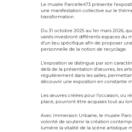
Le musée Parcelle473 présente l’exposit
une manifestation collective sur le thèm
transformation.
Du 31 octobre 2025 au 1er mars 2026, qua
variés investiront différents espaces du
d’un lieu spécifique afin de proposer une
personnelle de la notion de recyclage.
Adresse email
L’exposition se distingue par son caractèr
delà de la présentation d’œuvres, les arti
Nom
régulièrement dans les salles, permettant
découvrir une exposition en constante m
Adresse email
Prénom
Les œuvres créées pour l’occasion, ou ré
place, pourront être acquises tout au lo
Nom
Statut / Orga
Avec Immersion Urbaine, le musée Parc
volonté de soutenir la création contemp
lumière la vitalité de la scène artistique 
Prénom