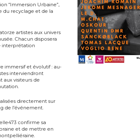
ion “Immersion Urbaine”,
e du recyclage et de la
torze artistes aux univers
 musée. Chacun disposera
 interprétation
*
e immersif et évolutif : au-
stes interviendront
 aux visiteurs de
utation.
*
alisées directement sur
ng de l’événement.
nisation
elle473 confirme sa
oraine et de mettre en
montpelliéraine.