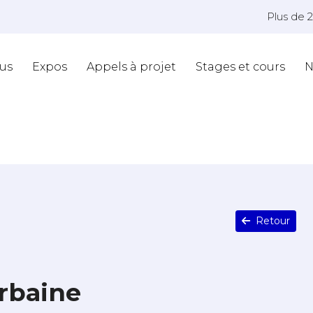
Plus de 
us
Expos
Appels à projet
Stages et cours
N
Retour
rbaine