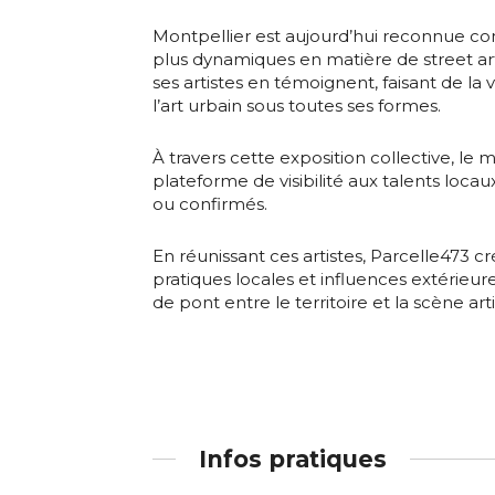
J'accepte l
Montpellier est aujourd’hui reconnue com
Statut / Orga
plus dynamiques en matière de street art.
ses artistes en témoignent, faisant de la vi
* Champ oblig
l’art urbain sous toutes ses formes.
J'accepte l
À travers cette exposition collective, le 
plateforme de visibilité aux talents locau
ou confirmés.
* Champ oblig
En réunissant ces artistes, Parcelle473 c
pratiques locales et influences extérieure
de pont entre le territoire et la scène art
Infos pratiques