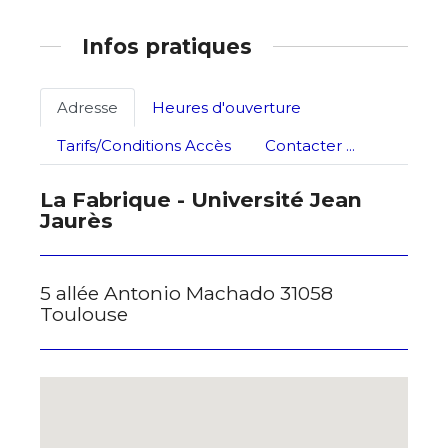
Adresse email*
Infos pratiques
Statut / Organisation
Nom
Adresse
Heures d'ouverture
J'accepte les
termes et conditions
Tarifs/Conditions Accès
Contacter ...
Prénom
La Fabrique - Université Jean
* Champ obligatoire
Jaurès
Statut / Organisation
J'accepte les
termes et conditions
5 allée Antonio Machado 31058
Toulouse
* Champ obligatoire