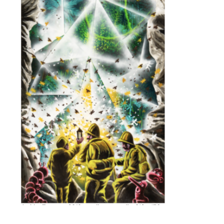
Adresse email*
Nom
Prénom
Adresse email*
Statut / Organisation
Nom
J'accepte les
termes et conditions
Prénom
* Champ obligatoire
Statut / Organisation