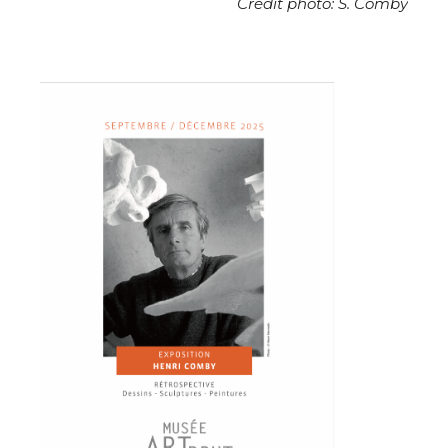
Crédit photo: S. Comby
Adresse email*
Nom
Prénom
Adresse email*
Statut / Organisation
Nom
J'accepte les
termes et conditions
Prénom