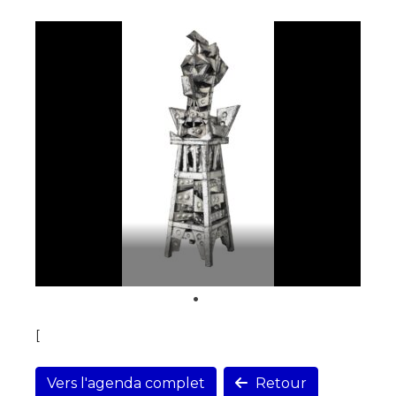
[
Vers l'agenda complet
Retour