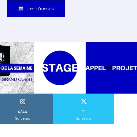
Je m'inscris
4,144
11
Suiveurs
Suiveurs