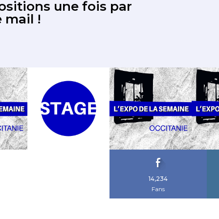
sitions une fois par
 mail !
14,234
Fans