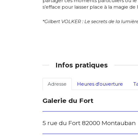
partager ces moments particuliers où le 
s’efface pour laisser place à la magie de l
J'accepte l
*Gilbert VOLKER : Le secrets de la lumière 
* Champ oblig
Infos pratiques
Adresse
Heures d'ouverture
T
Galerie du Fort
5 rue du Fort 82000 Montauban