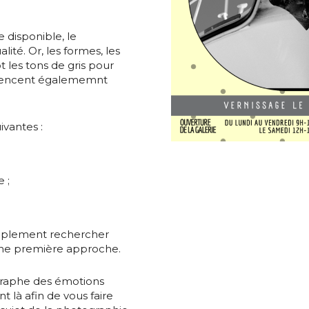
 disponible, le
ité. Or, les formes, les
ôt les tons de gris pour
*
fluencent égalememnt
ivantes :
*
 ;
nisation
simplement rechercher
es
termes et conditions
une première approche.
nisation
graphe des émotions
t là afin de vous faire
atoire