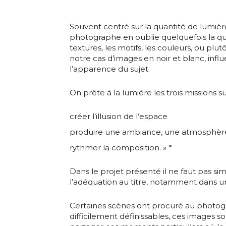
Souvent centré sur la quantité de lumière
photographe en oublie quelquefois la qual
textures, les motifs, les couleurs, ou plut
Adresse email
notre cas d’images en noir et blanc, in
l’apparence du sujet.
Nom
On prête à la lumière les trois missions su
Adresse email
Prénom
créer l’illusion de l’espace
produire une ambiance, une atmosphère
Nom
Statut / Orga
rythmer la composition. » *
Dans le projet présenté il ne faut pas 
Prénom
J'accepte l
l’adéquation au titre, notamment dans 
Statut / Orga
Certaines scènes ont procuré au photo
difficilement définissables, ces images son
* Champ oblig