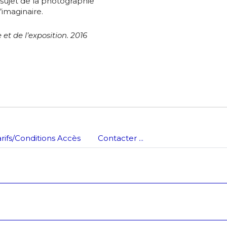
sujet de la photographie
’imaginaire.
es
termes et conditions
et de l’exposition. 2016
atoire
arifs/Conditions Accès
Contacter ...