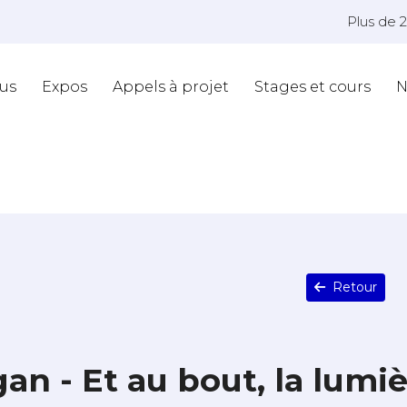
Plus de 
us
Expos
Appels à projet
Stages et cours
N
Retour
an - Et au bout, la lumi