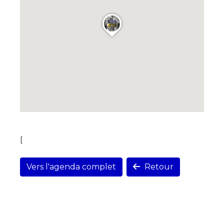
[
Vers l'agenda complet
Retour