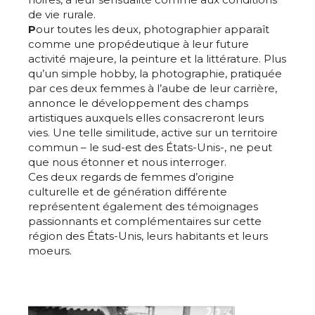
de vie rurale.
P
our toutes les deux, photographier apparaît
comme une propédeutique à leur future
activité majeure, la peinture et la littérature. Plus
qu’un simple hobby, la photographie, pratiquée
Adresse email*
par ces deux femmes à l’aube de leur carrière,
annonce le développement des champs
artistiques auxquels elles consacreront leurs
Nom
vies. Une telle similitude, active sur un territoire
commun – le sud-est des États-Unis-, ne peut
que nous étonner et nous interroger.
Prénom
Ces deux regards de femmes d’origine
Adresse email*
culturelle et de génération différente
représentent également des témoignages
Statut / Organisation
passionnants et complémentaires sur cette
région des
États-Unis, leurs habitants et leurs
Nom
moeurs.
J'accepte les
termes et conditions
Prénom
* Champ obligatoire