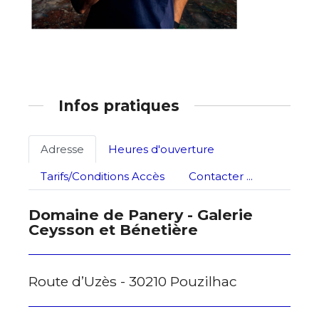
* Champ obligatoire
Statut / Organisation
J'accepte les
termes et conditions
Infos pratiques
* Champ obligatoire
Adresse
Heures d'ouverture
Tarifs/Conditions Accès
Contacter ...
Domaine de Panery - Galerie
Ceysson et Bénetière
Route d’Uzès - 30210 Pouzilhac