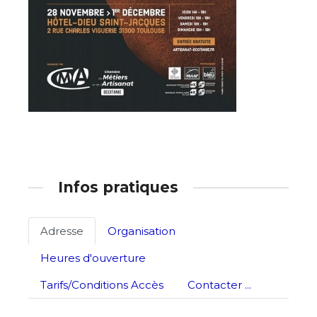
Nom
Prénom
Adresse email*
Statut / Organisation
Nom
J'accepte les
termes et conditions
Infos pratiques
Prénom
* Champ obligatoire
Adresse
Organisation
Statut / Organisation
Heures d'ouverture
J'accepte les
termes et conditions
Tarifs/Conditions Accès
Contacter ...