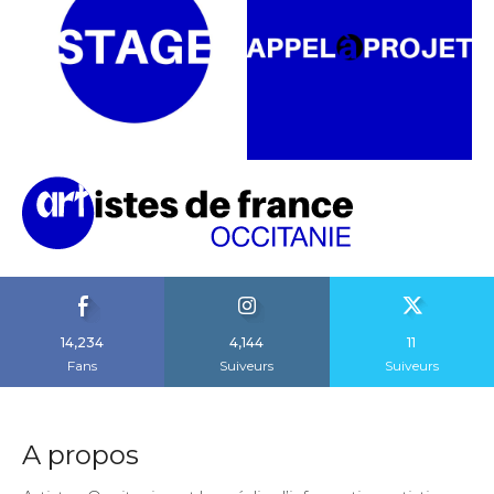
14,234
4,144
11
Fans
Suiveurs
Suiveurs
A propos