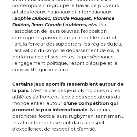
contemporain regroupe le travail de plusieurs
artistes locaux, nationaux et internationaux
:
Sophie Dubosc, Claude Pauquet, Florence
Doléac, Jean-Claude Loubières, etc.
Par
l’association de leurs œuvres, l’exposition
interroge les passions qui animent le sport et
l’art, la ferveur des supporters, les règles du jeu,
Adresse email*
l’activation du corps, le dépassement de soi, la
performance et ses limites, la persévérance,
l’engagement politique, l’esprit d’équipe et la
Nom
convivialité qui nous unie.
Certains jeux sportifs rassemblent autour de
Prénom
la paix.
C’est le cas des jeux olympiques où les
Adresse email*
athlètes s’affrontent face à des spectateurs du
monde entier, autour
d’une compétition qui
Statut / Organisation
promeut la paix internationale.
Nageurs,
Nom
perchistes, footballeurs, rugbymen, tennismen…
les affrontements se font dans un esprit
J'accepte les
termes et conditions
d’excellence, de respect et d’amitié.
Prénom