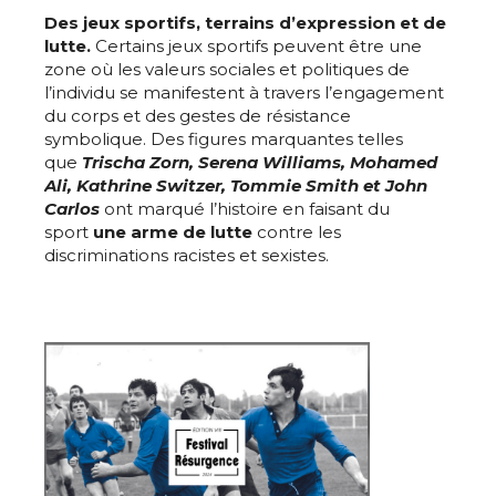
Des jeux sportifs, terrains d’expression et de
* Champ obligatoire
lutte.
Certains jeux sportifs peuvent être une
Statut / Organisation
zone où les valeurs sociales et politiques de
l’individu se manifestent à travers l’engagement
du corps et des gestes de résistance
J'accepte les
termes et conditions
symbolique. Des figures marquantes telles
que
Trischa Zorn, Serena Williams, Mohamed
Ali, Kathrine Switzer, Tommie Smith et John
Carlos
ont marqué l’histoire en faisant du
* Champ obligatoire
sport
une arme de lutte
contre les
discriminations racistes et sexistes.