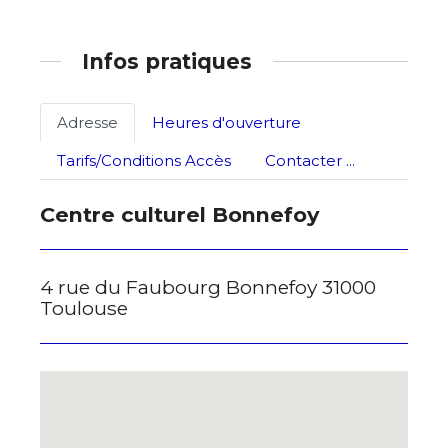
Prénom
Adresse email*
Infos pratiques
Statut / Organisation
Nom
Adresse
Heures d'ouverture
J'accepte les
termes et conditions
Tarifs/Conditions Accès
Contacter ...
Prénom
Centre culturel Bonnefoy
* Champ obligatoire
Statut / Organisation
4 rue du Faubourg Bonnefoy 31000
Toulouse
J'accepte les
termes et conditions
* Champ obligatoire