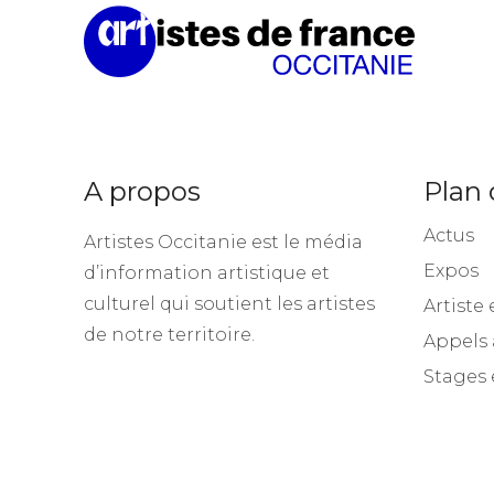
A propos
Plan 
Actus
Artistes Occitanie est le média
Expos
d’information artistique et
culturel qui soutient les artistes
Artiste 
de notre territoire.
Appels 
Stages 
© Copyright Artistes de France 2025