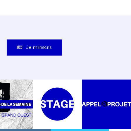
Je m'inscris
4,144
11
Suiveurs
Suiveurs