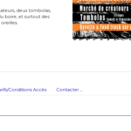
éateurs, deux tombolas,
*
u boire, et surtout des
oreilles.
nisation
es
termes et conditions
nisation
atoire
arifs/Conditions Accès
Contacter ...
es
termes et conditions
atoire