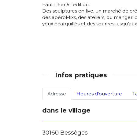
Nom
Faut L’Fer 5° édition
Des sculptures en live, un marché de cr
Adresse email
des apéroMixs, des ateliers, du manger, d
Prénom
yeux écarquillés et des sourires jusqu’aux 
Nom
Statut / Orga
Prénom
J'accepte l
Infos pratiques
Statut / Orga
* Champ oblig
Adresse
Heures d'ouverture
T
J'accepte l
dans le village
* Champ oblig
30160 Bessèges