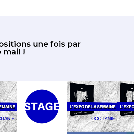
sitions une fois par
 mail !
14,234
Fans