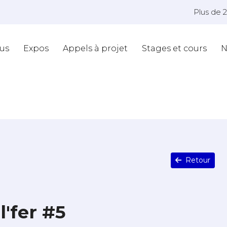
Plus de 
us
Expos
Appels à projet
Stages et cours
N
Retour
l'fer #5