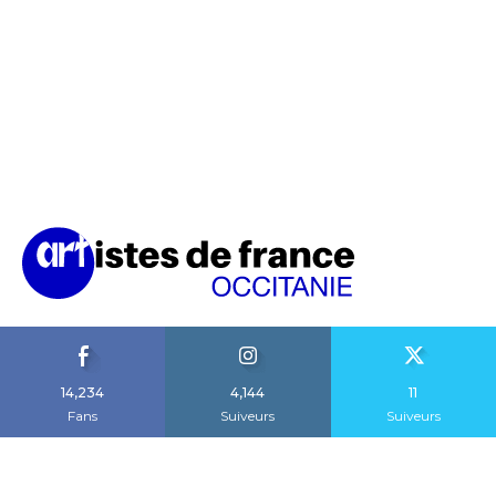
14,234
4,144
11
Fans
Suiveurs
Suiveurs