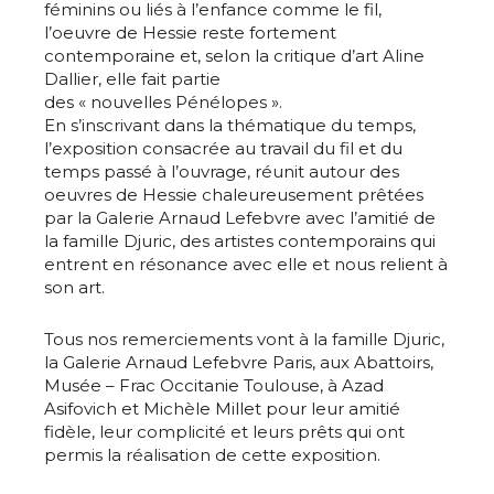
féminins ou liés à l’enfance comme le fil,
l’oeuvre de Hessie reste fortement
contemporaine et, selon la critique d’art Aline
Dallier, elle fait partie
des « nouvelles Pénélopes ».
En s’inscrivant dans la thématique du temps,
l’exposition consacrée au travail du fil et du
temps passé à l’ouvrage, réunit autour des
oeuvres de Hessie chaleureusement prêtées
par la Galerie Arnaud Lefebvre avec l’amitié de
Adresse email*
la famille Djuric, des artistes contemporains qui
entrent en résonance avec elle et nous relient à
son art.
Nom
Tous nos remerciements vont à la famille Djuric,
la Galerie Arnaud Lefebvre Paris, aux Abattoirs,
Prénom
Musée – Frac Occitanie Toulouse, à Azad
Asifovich et Michèle Millet pour leur amitié
Adresse email*
fidèle, leur complicité et leurs prêts qui ont
Statut / Organisation
permis la réalisation de cette exposition.
Nom