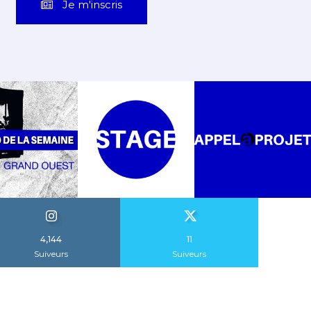
Je m'inscris
4,144
11
Suiveurs
Suiveurs