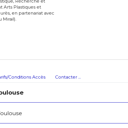
stique, Recherche et
es
termes et conditions
 Arts Plastiques et
aurès, en partenariat avec
 Mirail).
atoire
arifs/Conditions Accès
Contacter ...
Toulouse
Toulouse