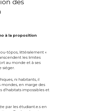
tion des
a
*
o à la proposition
*
 ou-tópos, littéralement «
anscendent les limites
port au monde et à ses
 siéger.
nisation
ques, ni habitants, il
des mondes, en marge des
es
termes et conditions
es d’habitats impossibles et
nisation
atoire
e par les étudiant.e.s en