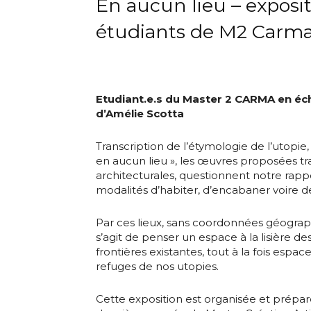
En aucun lieu – exposi
étudiants de M2 Carm
Adresse email
Etudiant.e.s du Master 2 CARMA en éch
Nom
d’Amélie Scotta
Adresse email
Transcription de l’étymologie de l’utopie,
Prénom
en aucun lieu », les œuvres proposées tr
architecturales, questionnent notre rap
Nom
modalités d’habiter, d’encabaner voire de
Statut / Orga
Par ces lieux, sans coordonnées géographi
Prénom
s’agit de penser un espace à la lisière 
J'accepte l
frontières existantes, tout à la fois espac
refuges de nos utopies.
Statut / Orga
* Champ oblig
Cette exposition est organisée et préparé