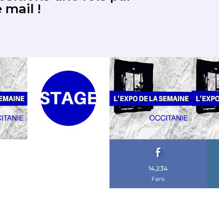
sitions une fois par
 mail !
14,234
Fans