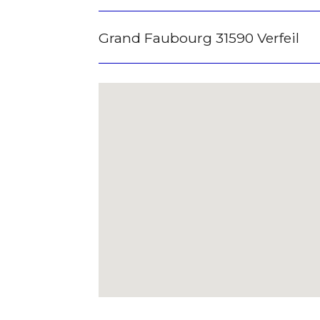
Nom
Statut / Orga
Grand Faubourg 31590 Verfeil
Prénom
J'accepte l
Statut / Orga
* Champ oblig
J'accepte l
* Champ oblig