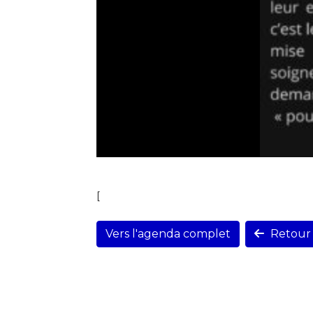
[
Vers l'agenda complet
Retour