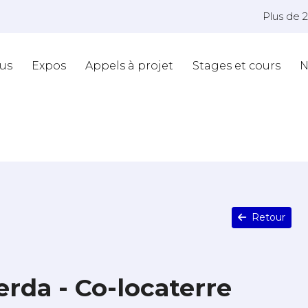
Plus de 
us
Expos
Appels à projet
Stages et cours
N
Retour
da - Co-locaterre