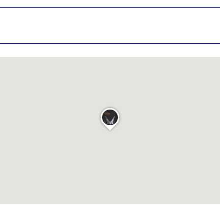
nisation
es
termes et conditions
nisation
atoire
es
termes et conditions
atoire