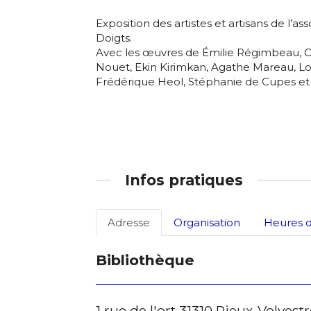
Adresse email
Prénom
Exposition des artistes et artisans de l’a
Doigts.
Nom
Avec les œuvres de Émilie Régimbeau, O
Statut / Orga
Nouet, Ekin Kirimkan, Agathe Mareau, Lo
Frédérique Heol, Stéphanie de Cupes et 
Prénom
J'accepte l
Statut / Orga
* Champ oblig
Infos pratiques
J'accepte l
Adresse
Organisation
Heures d
* Champ oblig
Bibliothèque
1 rue de l'ort 31310 Rieux-Volvest