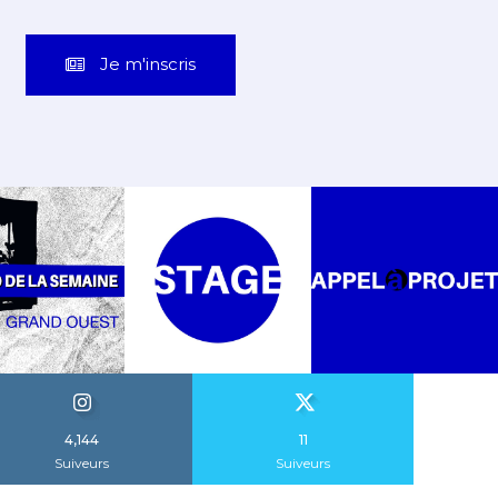
Je m'inscris
4,144
11
Suiveurs
Suiveurs