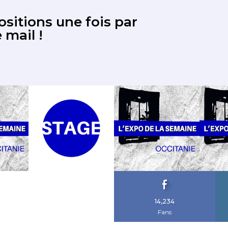
sitions une fois par
 mail !
14,234
Fans