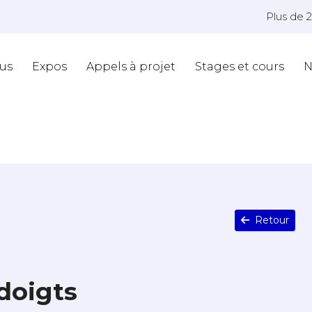
Plus de 
us
Expos
Appels à projet
Stages et cours
N
Retour
doigts