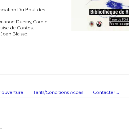
*
ssociation Du Bout des
rianne Ducray, Carole
nisation
uise de Contes,
Joan Blaisse.
es
termes et conditions
nisation
atoire
es
termes et conditions
'ouverture
Tarifs/Conditions Accès
Contacter ...
atoire
re