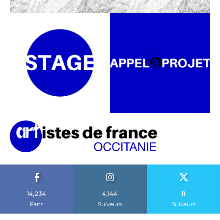
14,234
4,144
11
Fans
Suiveurs
Suiveurs