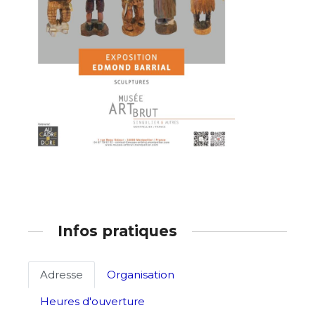
Adresse email*
Nom
Prénom
Adresse email*
Statut / Organisation
Nom
J'accepte les
termes et conditions
Prénom
Infos pratiques
* Champ obligatoire
Statut / Organisation
Adresse
Organisation
Heures d'ouverture
J'accepte les
termes et conditions