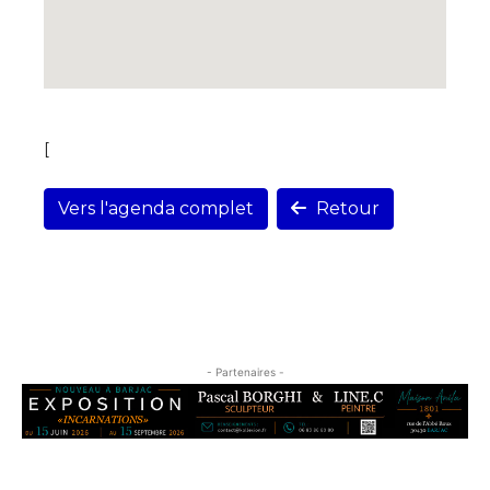
[
Vers l'agenda complet
Retour
- Partenaires -