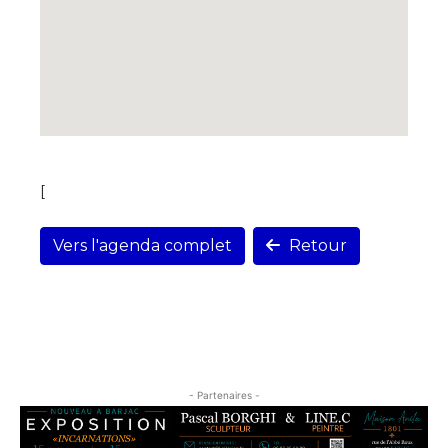
[
Vers l'agenda complet
Retour
- Partenaires -