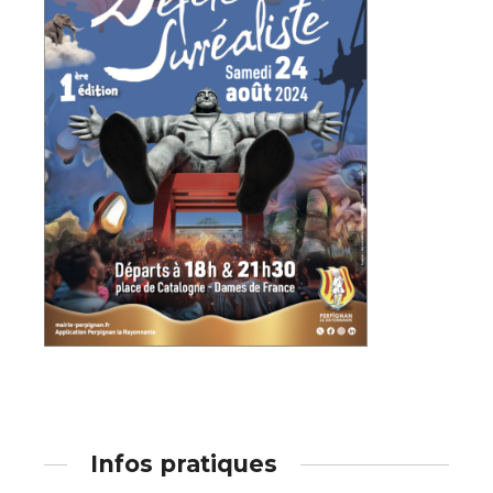
Adresse email*
Nom
Prénom
Adresse email*
Statut / Organisation
Nom
J'accepte les
termes et conditions
Prénom
* Champ obligatoire
Statut / Organisation
Infos pratiques