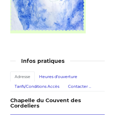
Nom
Prénom
Adresse email*
Statut / Organisation
Nom
J'accepte les
termes et conditions
Infos pratiques
Prénom
* Champ obligatoire
Adresse
Heures d'ouverture
Statut / Organisation
Tarifs/Conditions Accès
Contacter ...
J'accepte les
termes et conditions
Chapelle du Couvent des
Cordeliers
* Champ obligatoire