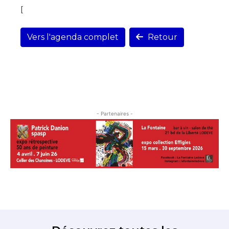
[
Vers l'agenda complet
Retour
- Partenaires -
Découvrez toutes les
expositions une fois par