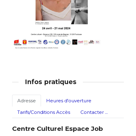
Nom
Prénom
Adresse email*
Statut / Organisation
Nom
J'accepte les
termes et conditions
Infos pratiques
Prénom
* Champ obligatoire
Adresse
Heures d'ouverture
Statut / Organisation
Tarifs/Conditions Accès
Contacter ...
J'accepte les
termes et conditions
Centre Culturel Espace Job