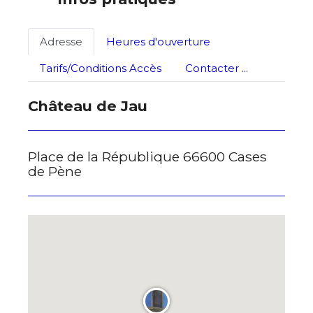
J'accepte les
termes et conditions
Adresse
Heures d'ouverture
Tarifs/Conditions Accès
Contacter ...
* Champ obligatoire
Château de Jau
Place de la République 66600 Cases
de Pène