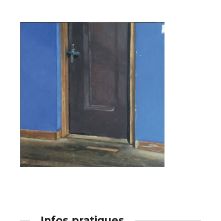
Adresse email*
Nom
Prénom
Adresse email*
Statut / Organisation
Nom
J'accepte les
termes et conditions
Prénom
* Champ obligatoire
Statut / Organisation
Infos pratiques