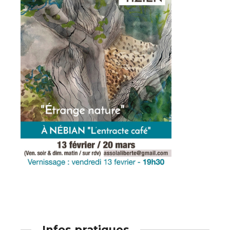
Adresse email*
Statut / Organisation
Nom
J'accepte les
termes et conditions
Prénom
* Champ obligatoire
Statut / Organisation
J'accepte les
termes et conditions
* Champ obligatoire
Infos pratiques