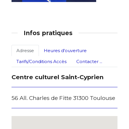
Prénom
Adresse email*
Statut / Organisation
Nom
Infos pratiques
J'accepte les
termes et conditions
Prénom
Adresse
Heures d'ouverture
Tarifs/Conditions Accès
Contacter ...
* Champ obligatoire
Statut / Organisation
Centre culturel Saint-Cyprien
J'accepte les
termes et conditions
56 All. Charles de Fitte 31300 Toulouse
* Champ obligatoire