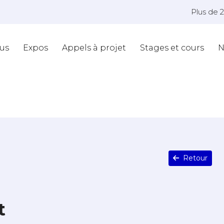
Plus de 
us
Expos
Appels à projet
Stages et cours
N
Retour
t