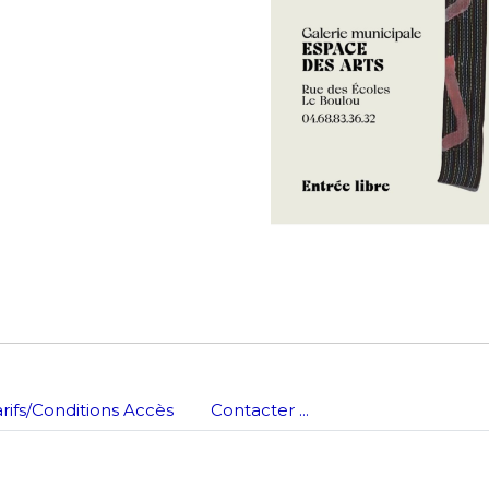
*
nisation
es
termes et conditions
nisation
atoire
es
termes et conditions
atoire
arifs/Conditions Accès
Contacter ...