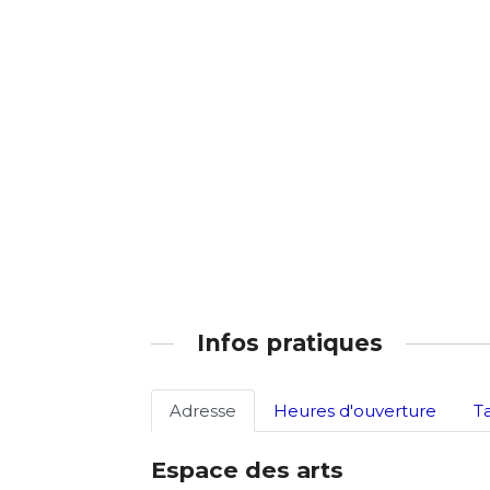
Adresse email
Prénom
Nom
Statut / Orga
Prénom
J'accepte l
Statut / Orga
* Champ oblig
J'accepte l
Infos pratiques
* Champ oblig
Adresse
Heures d'ouverture
T
Espace des arts