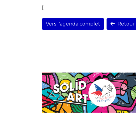
[
Vers l'agenda complet
Retour