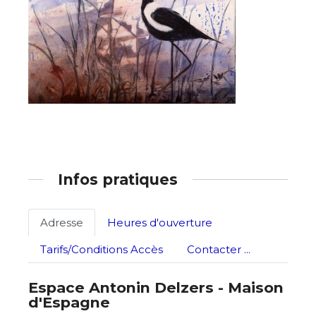
Adresse email*
Infos pratiques
Nom
Adresse
Heures d'ouverture
Prénom
Adresse email*
Tarifs/Conditions Accès
Contacter ...
Statut / Organisation
Espace Antonin Delzers - Maison
Nom
d'Espagne
J'accepte les
termes et conditions