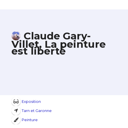
Claude Gary-
Villet, La peinture
est liberté
Exposition
Tarn et Garonne
Peinture