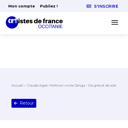
Mon compte
Publiez !
S'INSCRIRE
Accueil
Claude Agier-Mollinari invite Zenga - De grès et de soie
Retour