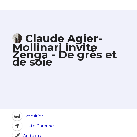
Claude Agier-
Mollinari invite
Zenga - De grès et
de soie
Exposition
Haute Garonne
Art textile