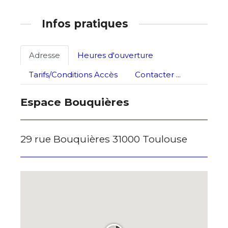
Adresse email*
Infos pratiques
Statut / Organisation
Nom
Adresse
Heures d'ouverture
J'accepte les
termes et conditions
Prénom
Tarifs/Conditions Accès
Contacter ...
* Champ obligatoire
Espace Bouquières
Statut / Organisation
J'accepte les
termes et conditions
29 rue Bouquières 31000 Toulouse
* Champ obligatoire