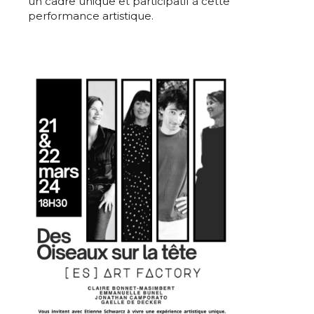
un cadre unique et participatif à cette
performance artistique.
Adresse email*
Nom
Prénom
Adresse email*
Statut / Organisation
Nom
J'accepte les
termes et conditions