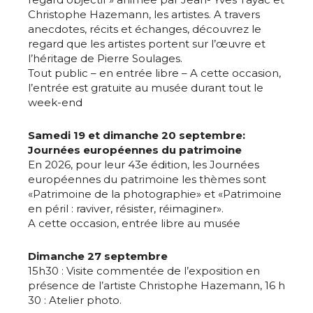
* Champ obligatoire
Christophe Hazemann, les artistes. A travers
Statut / Organisation
anecdotes, récits et échanges, découvrez le
regard que les artistes portent sur l’œuvre et
l’héritage de Pierre Soulages.
J'accepte les
termes et conditions
Tout public – en entrée libre – A cette occasion,
l’entrée est gratuite au musée durant tout le
week-end
* Champ obligatoire
Samedi 19 et dimanche 20 septembre:
Journées européennes du patrimoine
En 2026, pour leur 43e édition, les Journées
européennes du patrimoine les thèmes sont
«Patrimoine de la photographie» et «Patrimoine
en péril : raviver, résister, réimaginer».
A cette occasion, entrée libre au musée
Dimanche 27 septembre
15h30 : Visite commentée de l’exposition en
présence de l’artiste Christophe Hazemann, 16 h
30 : Atelier photo.