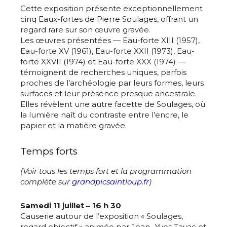
Cette exposition présente exceptionnellement
cinq Eaux-fortes de Pierre Soulages, offrant un
regard rare sur son œuvre gravée.
Les œuvres présentées — Eau-forte XIII (1957),
Eau-forte XV (1961), Eau-forte XXII (1973), Eau-
forte XXVII (1974) et Eau-forte XXX (1974) —
Adresse email*
témoignent de recherches uniques, parfois
proches de l’archéologie par leurs formes, leurs
surfaces et leur présence presque ancestrale.
Nom
Elles révèlent une autre facette de Soulages, où
la lumière naît du contraste entre l’encre, le
papier et la matière gravée.
Prénom
Adresse email*
Temps forts
Statut / Organisation
(Voir tous les temps fort et la programmation
Nom
complète sur
grandpicsaintloup.fr
)
J'accepte les
termes et conditions
Samedi 11 juillet – 16 h 30
Prénom
Causerie autour de l’exposition « Soulages,
regard objectif » animée par Jean- Yves Tayac et