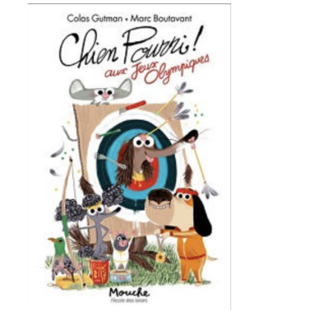
Adresse email*
Nom
Prénom
Adresse email*
Statut / Organisation
Nom
J'accepte les
termes et conditions
Prénom
* Champ obligatoire