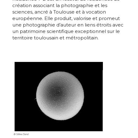
création associant la photographie et les
sciences, ancré à Toulouse et à vocation
européenne. Elle produit, valorise et promeut
une photographie d’auteur en liens étroits avec
un patrimoine scientifique exceptionnel sur le
Adresse email*
territoire toulousain et métropolitain.
Nom
Prénom
Adresse email*
Statut / Organisation
Nom
J'accepte les
termes et conditions
Prénom
* Champ obligatoire