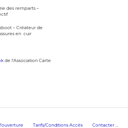
rie des remparts –
ctif
*
iboot – Créateur de
ssures en cuir
*
ok
de l’Association Carte
nisation
es
termes et conditions
nisation
atoire
'ouverture
Tarifs/Conditions Accès
Contacter ...