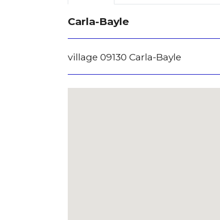
J'accepte l
Carla-Bayle
* Champ oblig
village 09130 Carla-Bayle