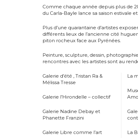
Comme chaque année depuis plus de 20 an
du Carla-Bayle lance sa saison estivale et 
Plus d’une quarantaine d’artistes expose
différents lieux de l’ancienne cité hugu
piton rocheux face aux Pyrénées.
Peinture, sculpture, dessin, photographie,
rencontres avec les artistes sont au rend
Galerie d’été , Tristan Ra &
La m
Mélissa Tresse
Musé
Galerie l’Hirondelle – collectif
Amo
Galerie Nadine Debay et
Gale
Phanette Franzini
con
Galerie Libre comme l’art
La B