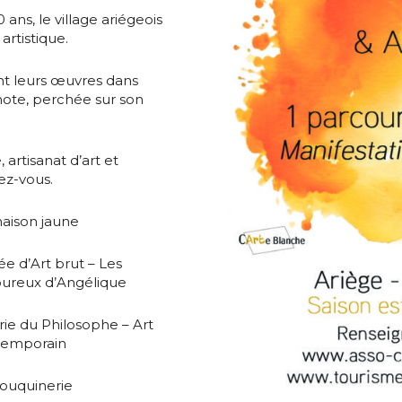
s, le village ariégeois
artistique.
nt leurs œuvres dans
enote, perchée sur son
 artisanat d’art et
ez-vous.
aison jaune
e d’Art brut – Les
ureux d’Angélique
rie du Philosophe – Art
temporain
ouquinerie