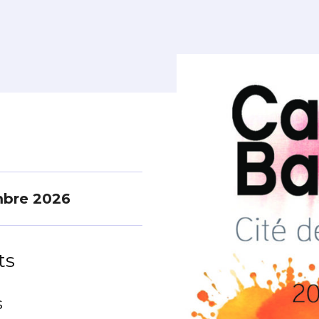
mbre 2026
ts
s