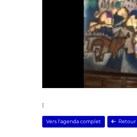
[
Vers l'agenda complet
Retour