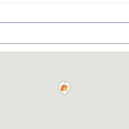
es
termes et conditions
atoire