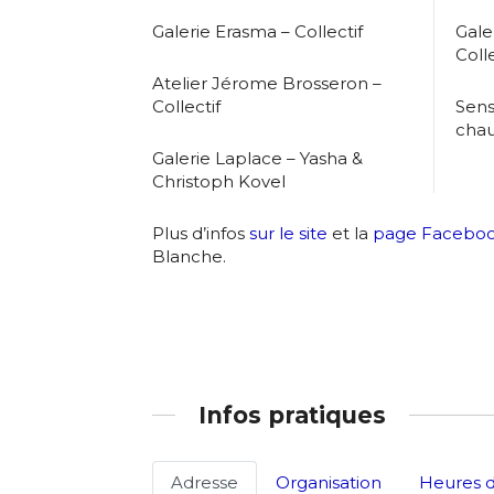
Galerie Erasma – Collectif
Gale
Colle
Adresse email
Atelier Jérome Brosseron –
Collectif
Sens
chau
Nom
Galerie Laplace – Yasha &
Christoph Kovel
Adresse email
Prénom
Plus d’infos
sur le site
et la
page Facebo
Blanche.
Nom
Statut / Orga
Prénom
J'accepte l
Infos pratiques
Statut / Orga
* Champ oblig
Adresse
Organisation
Heures d