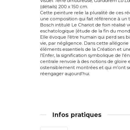
Visuel:
Terre amoureuse, Gardarem Lo La
(détails) 200 x 150 cm.
Statut / Orga
Cette peinture relie la pluralité de ces r
une composition qui fait référence à un
* Champ oblig
Bosch intitulé Le Chariot de foin réalisé v
J'accepte l
eschatologique (étude de la fin du mond
Elle évoque l’être humain qui perd ses b
vie, par négligence. Dans cette allégorie
éléments essentiels de la Création et un
* Champ oblig
l’Enfer, la signification symbolique de l’
centrale renvoie à des notions de gloire
ostensiblement montrées et qui m’ont s
réengager aujourd’hui.
Infos pratiques