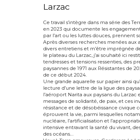
Larzac
Ce travail s’intègre dans ma série des 
en 2023 qui documente les engagements 
par l’art ou les luttes douces, prennent so
Après diverses recherches menées aux a
divers entretiens et m’être imprégnée de
le plateau du Larzac, j’ai souhaité ici res
Adresse email
tendresses et tensions ressenties, des p
paysannes de 1971 aux Résistantes de 2023
de ce début 2024.
Nom
Une grande aquarelle sur papier ainsi q
lecture d’une lettre de la ligue des pays
Adresse email
l’aéroport Narita aux paysans du Larzac e
Prénom
messages de solidarité, de paix, et ces in
résistance et de désobéissance civique c
Nom
éprouvent la vie, parmi lesquelles notam
Statut / Orga
nucléaire, l’artificialisation et l’appropriat
intensive entravant la santé du vivant, des s
Prénom
des océans…
J'accepte l