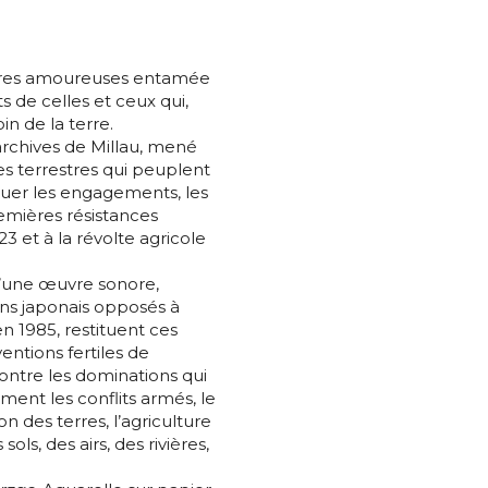
Terres amoureuses entamée
de celles et ceux qui,
in de la terre.
rchives de Millau, mené
s terrestres qui peuplent
tituer les engagements, les
*
remières résistances
 et à la révolte agricole
u’une œuvre sonore,
ans japonais opposés à
*
n 1985, restituent ces
ventions fertiles de
ontre les dominations qui
ment les conflits armés, le
nisation
ion des terres, l’agriculture
ols, des airs, des rivières,
es
termes et conditions