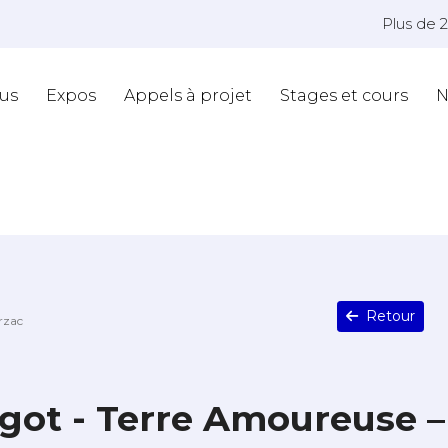
Plus de 
us
Expos
Appels à projet
Stages et cours
N
Retour
rzac
got - Terre Amoureuse –