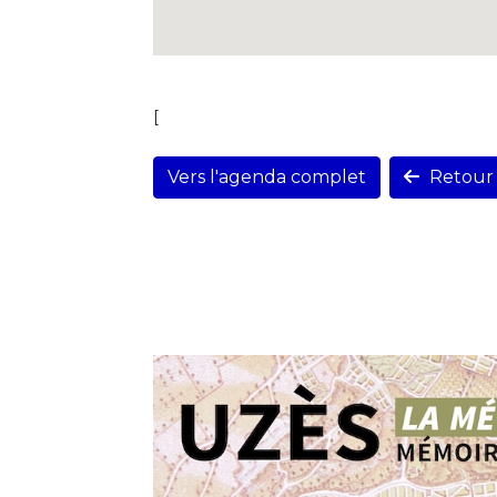
[
Vers l'agenda complet
Retour