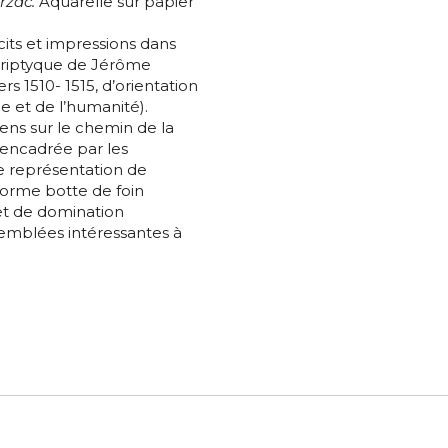
rzac.
Aquarelle sur papier
nisation
écits et impressions dans
 triptyque de Jérôme
atoire
ers 1510- 1515, d’orientation
es
termes et conditions
e et de l’humanité).
iens sur le chemin de la
 encadrée par les
e représentation de
atoire
énorme botte de foin
 et de domination
emblées intéressantes à