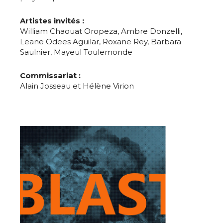
Nom
Artistes invités :
William Chaouat Oropeza, Ambre Donzelli,
Leane Odees Aguilar, Roxane Rey, Barbara
Prénom
Saulnier, Mayeul Toulemonde
Adresse email*
Commissariat :
Statut / Organisation
Alain Josseau et Hélène Virion
Nom
J'accepte les
termes et conditions
Prénom
* Champ obligatoire
Statut / Organisation
J'accepte les
termes et conditions