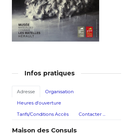
Nom
Prénom
Adresse email*
Statut / Organisation
Nom
J'accepte les
termes et conditions
Infos pratiques
Prénom
* Champ obligatoire
Adresse
Organisation
Statut / Organisation
Heures d'ouverture
J'accepte les
termes et conditions
Tarifs/Conditions Accès
Contacter ...
Maison des Consuls